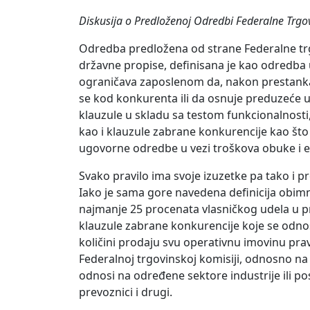
Diskusija o Predloženoj Odredbi Federalne Trgo
Odredba predložena od strane Federalne trgo
državne propise, definisana je kao odredba 
ograničava zaposlenom da, nakon prestanka
se kod konkurenta ili da osnuje preduzeće u i
klauzule u skladu sa testom funkcionalnosti,
kao i klauzule zabrane konkurencije kao što s
ugovorne odredbe u vezi troškova obuke i e
Svako pravilo ima svoje izuzetke pa tako i p
Iako je sama gore navedena definicija obimna
najmanje 25 procenata vlasničkog udela u p
klauzule zabrane konkurencije koje se odnose
količini prodaju svu operativnu imovinu pra
Federalnoj trgovinskoj komisiji, odnosno na
odnosi na određene sektore industrije ili pos
prevoznici i drugi.