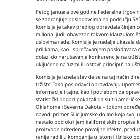
Petog januara ove godine Federalna trgovin
se zabranjuje poslodavcima na području SA
Komisija je takav predlog opravdala činjenic
miliona ljudi, obavezan takvom klauzulom št
uslovima rada. Komisija je nadalje ukazala 
prilikama, kao i sprečavanjem poslodavaca 
dolazi do narušavanja konkurencije na tržišt
uključene na ‘uzmi-ili-ostavi’ principu’ na u
Komisija je iznela stav da se na taj način d
tržište. Iako poslodavci opravdavaju upotre
informacije i tajne, kao i potrebom da opravd
statistički podaci pokazali da su tri američk
Oklahoma i Severna Dakota – tokom određe
navodi primer Silicijumske doline koja svoj 
nastalo pod okriljem kalifornijskih propisa 
proizvode određene povoljne efekte, preduzet
ranije radili u kompanija u istom ili blisko 