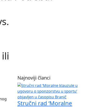
vs.
ili
Najnoviji članci
enog
Stručni rad ‘Moralne