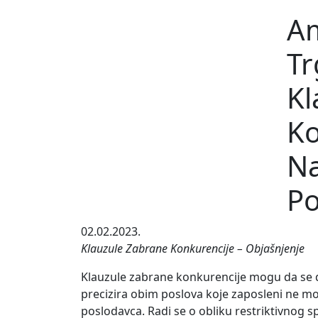
Am
Tr
Kl
Ko
Na
Po
02.02.2023.
Klauzule Zabrane Konkurencije – Objašnjenje
Klauzule zabrane konkurencije mogu da se 
precizira obim poslova koje zaposleni ne 
poslodavca. Radi se o obliku restriktivnog s