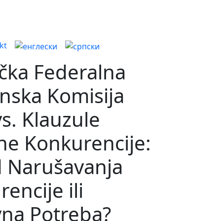
kt
čka Federalna
nska Komisija
vs. Klauzule
ne Konkurencije:
 Narušavanja
encije ili
vna Potreba?