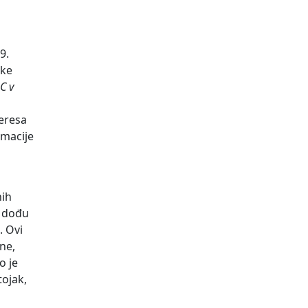
9.
uke
C v
eresa
rmacije
nih
a dođu
. Ovi
ne,
o je
tojak,