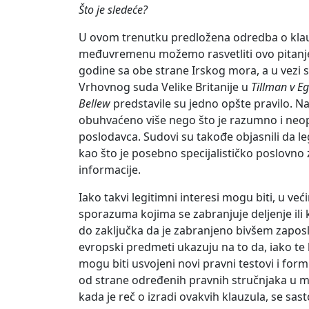
Što je sledeće?
U ovom trenutku predložena odredba o klauz
međuvremenu možemo rasvetliti ovo pitanj
godine sa obe strane Irskog mora, a u vezi 
Vrhovnog suda Velike Britanije u
Tillman v E
Bellew
predstavile su jedno opšte pravilo. Na
obuhvaćeno više nego što je razumno i neop
poslodavca. Sudovi su takođe objasnili da l
kao što je posebno specijalističko poslovno z
informacije.
Iako takvi legitimni interesi mogu biti, u ve
sporazuma kojima se zabranjuje deljenje ili
do zaključka da je zabranjeno bivšem zaposl
evropski predmeti ukazuju na to da, iako te
mogu biti usvojeni novi pravni testovi i fo
od strane određenih pravnih stručnjaka u mo
kada je reč o izradi ovakvih klauzula, se sasto