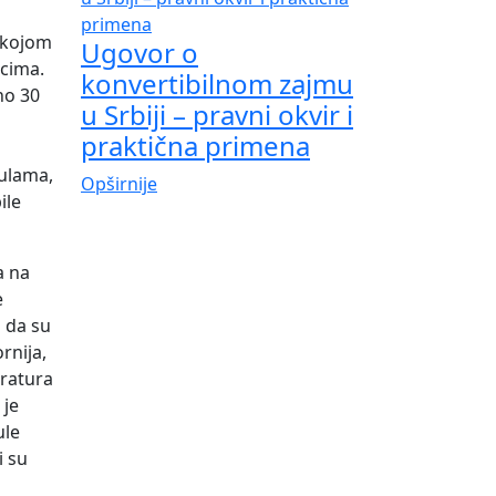
i kojom
Ugovor o
icima.
konvertibilnom zajmu
no 30
u Srbiji – pravni okvir i
praktična primena
zulama,
Opširnije
ile
a na
e
a da su
rnija,
ratura
 je
ule
i su