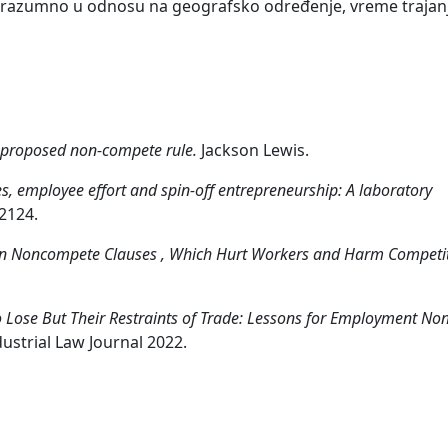
no razumno u odnosu na geografsko određenje, vreme trajanj
s proposed non-compete rule.
Jackson Lewis.
, employee effort and spin-off entrepreneurship: A laboratory
-2124.
Ban Noncompete Clauses , Which Hurt Workers and Harm Competit
 Lose But Their Restraints of Trade: Lessons for Employment Non
dustrial Law Journal 2022.