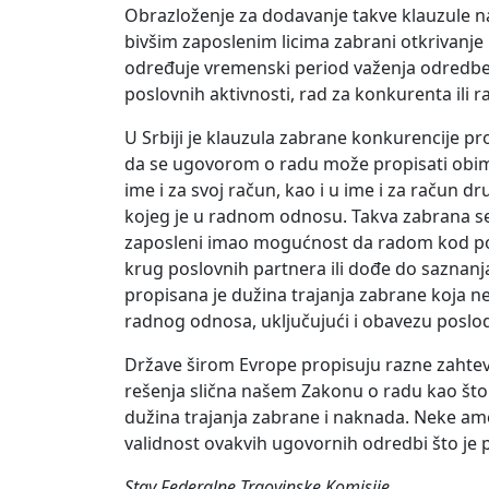
Obrazloženje za dodavanje takve klauzule na
bivšim zaposlenim licima zabrani otkrivanje i
određuje vremenski period važenja odredbe
poslovnih aktivnosti, rad za konkurenta ili 
U Srbiji je klauzula zabrane konkurencije 
da se ugovorom o radu može propisati obim 
ime i za svoj račun, kao i u ime i za račun d
kojeg je u radnom odnosu. Takva zabrana 
zaposleni imao mogućnost da radom kod pos
krug poslovnih partnera ili dođe do saznanja
propisana je dužina trajanja zabrane koja 
radnog odnosa, uključujući i obavezu posl
Države širom Evrope propisuju razne zahtev
rešenja slična našem Zakonu o radu kao što 
dužina trajanja zabrane i naknada. Neke amer
validnost ovakvih ugovornih odredbi što je 
Stav Federalne Trgovinske Komisije