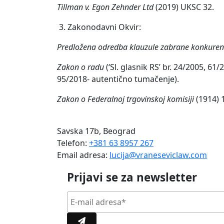
Tillman v. Egon Zehnder Ltd
(2019) UKSC 32.
3. Zakonodavni Okvir:
Predložena odredba klauzule zabrane konkuren
Zakon o radu
(‘Sl. glasnik RS’ br. 24/2005, 6
95/2018- autentično tumačenje).
Zakon o Federalnoj trgovinskoj komisiji
(1914) 
Savska 17b, Beograd
Telefon:
+381 63 8957 267
Email adresa:
lucija@vraneseviclaw.com
Prijavi se za newsletter