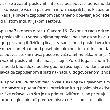
lazi se u zaštiti poslovnih interesa poslodavca, odnosno da
li korišćenje važnih poslovnih informacija ili tajni. Klauzulo
 kada je bivšem zaposlenom zabranjeno obavljanje određe
rad u istom industrijskom sektoru.
propisana Zakonom o radu. Članom 161 Zakona o radu određ
poslovnih aktivnosti kojima zaposleni ne sme da se bavi u 
rugog pravnog ili fizičkog lica, bez saglasnosti poslodavca k
se može nametnuti pod posebnim okolnostima, odnosno da 
lodavca stekne nova, posebno važna tehnološka znanja, š
 važnih poslovnih informacija i tajni. Pored toga, članom 1
ne sme da bude duža od dve godine računajući od dana pres
odavca da zaposlenom isplati naknadu u dogovorenom izno
e u pogledu validnosti takvih klauzula koji se uglavnom sv
je obavezna pisana forma, preciziran krug poslovnih aktivn
ičke države, kao što je na primer Kalifornija, ne priznaju
potpomoglo spin-off preduzetništvu u Silicijumskoj dolini.