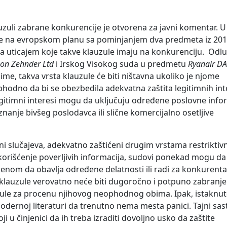
uli zabrane konkurencije je otvorena za javni komentar. U
e na evropskom planu sa pominjanjem dva predmeta iz 201
sa uticajem koje takve klauzule imaju na konkurenciju. Odl
gon Zehnder Ltd
i Irskog Visokog suda u predmetu
Ryanair DA
ime, takva vrsta klauzule će biti ništavna ukoliko je njome
hodno da bi se obezbedila adekvatna zaštita legitimnih int
egitimni interesi mogu da uključuju određene poslovne info
nanje bivšeg poslodavca ili slične komercijalno osetljive
ćini slučajeva, adekvatno zaštićeni drugim vrstama restriktiv
 korišćenje poverljivih informacija, sudovi ponekad mogu d
enom da obavlja određene delatnosti ili radi za konkurenta
 klauzule verovatno neće biti dugoročno i potpuno zabranje
rmule za procenu njihovog neophodnog obima. Ipak, istaknut
dernoj literaturi da trenutno nema mesta panici. Tajni sas
ji u činjenici da ih treba izraditi dovoljno usko da zaštite