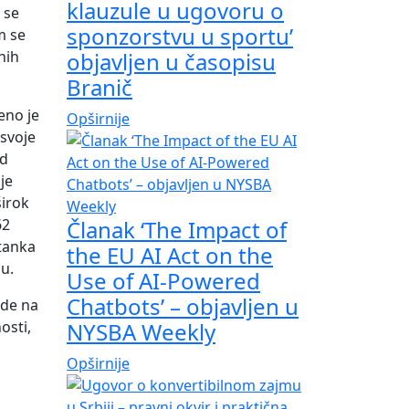
klauzule u ugovoru o
 se
sponzorstvu u sportu’
m se
nih
objavljen u časopisu
Branič
eno je
Opširnije
svoje
od
je
irok
62
Članak ‘The Impact of
tanka
the EU AI Act on the
su.
Use of AI-Powered
Chatbots’ – objavljen u
ode na
osti,
NYSBA Weekly
Opširnije