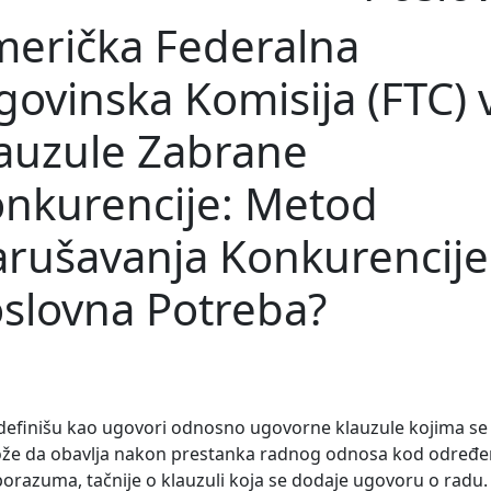
erička Federalna
govinska Komisija (FTC) 
auzule Zabrane
nkurencije: Metod
rušavanja Konkurencije 
slovna Potreba?
definišu kao ugovori odnosno ugovorne klauzule kojima se
može da obavlja nakon prestanka radnog odnosa kod određ
porazuma, tačnije o klauzuli koja
se dodaje ugovoru o radu.