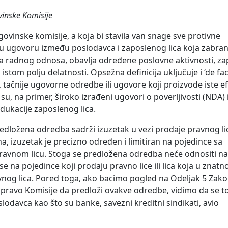
vinske Komisije
vinske komisije, a koja bi stavila van snage sve protivne
u ugovoru između poslodavca i zaposlenog lica koja zabranju
 radnog odnosa, obavlja određene poslovne aktivnosti, za
stom polju delatnosti. Opsežna definicija uključuje i ‘de fac
 tačnije ugovorne odredbe ili ugovore koji proizvode iste e
u, na primer, široko izrađeni ugovori o poverljivosti (NDA) i
dukacije zaposlenog lica.
redložena odredba sadrži izuzetak u vezi prodaje pravnog li
, izuzetak je precizno određen i limitiran na pojedince sa
ravnom licu. Stoga se predložena odredba neće odnositi na
 na pojedince koji prodaju pravno lice ili lica koja u znatno
vnog lica. Pored toga, ako bacimo pogled na Odeljak 5 Zak
 pravo Komisije da predloži ovakve odredbe, vidimo da se t
lodavca kao što su banke, savezni kreditni sindikati, avio