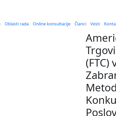
a
Oblasti rada
Online konsultacije
Članci
Vesti
Konta
Ameri
Trgovi
(FTC) 
Zabra
Metod
Konkur
Poslo