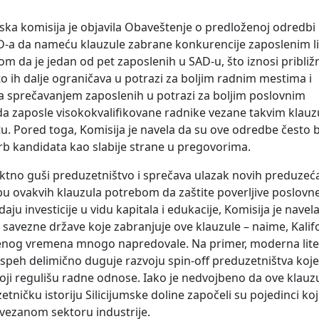
ska komisija je objavila Obaveštenje o predloženoj odredb
D-a da nameću klauzule zabrane konkurencije zaposlenim l
om da je jedan od pet zaposlenih u SAD-u, što iznosi približ
o ih dalje ograničava u potrazi za boljim radnim mestima i
da sprečavanjem zaposlenih u potrazi za boljim poslovnim
da zaposle visokokvalifikovane radnike vezane takvim klau
u. Pored toga, Komisija je navela da su ove odredbe često b
štrb kandidata kao slabije strane u pregovorima.
irektno guši preduzetništvo i sprečava ulazak novih preduzeć
bu ovakvih klauzula potrebom da zaštite poverljive poslovn
aju investicije u vidu kapitala i edukacije, Komisija je navel
e savezne države koje zabranjuje ove klauzule – naime, Kalifo
nog vremena mnogo napredovale. Na primer, moderna lite
uspeh delimično duguje razvoju spin-off preduzetništva koje
koji regulišu radne odnose. Iako je nedvojbeno da ove klauz
ničku istoriju Silicijumske doline započeli su pojedinci koj
povezanom sektoru industrije.