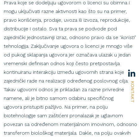
Prava koje se dodeljuju ugovorom o licenci su obimna i
mogu uključivati razne aktivnosti kao što su na primer,
pravo korišćenja, prodaje, uvoza ili izvoza, reprodukcije,
distribucije i ostalo. Sva ta prava se podvode pod
zajednički jednostavniji izraz, odnosno pravo da se ‘
koristi
’
tehnologija. Zaključivanje ugovora o licenci je mnogo više
od pukog sklapanja ugovora jer označava ulazak u jedan
vremenski definisan odnos koji često pretpostavlja
kontinuiranu interakciju između ugovornih strana koje
zajednički rade na realizaciji određenog poslovnog cilja.
KONTAKT
Takav ugovorni odnos je prikladan za razne privredne
namene, ali je bitno samom odabiru specifičnog
ugovora pristupiti pažljivo. Na primer, na polju
biotehnologije sam zaštićeni pronalazak je uglavnom
povezan sa određenom materijalnom imovinom, odnosno
transferom biološkog materijala. Dakle, na polju ovakvih