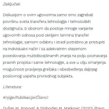
Zaključak
Diskusijom o ovim ugovorima samo smo zagrebali
površinu sveta transfera tehnologije i tehnoloških
dostignuća. S obzirom da postoje mnoge varijante
ugovornih odnosa pod okriljem termina transfer
tehnologije, samom odabiru i izradi potrebno je pristupiti
na individualni način i sa adekvatnim stepenom
posedovanja multidisciplinarnih znanja na polju poznavanja
pravnih propisa i same tehnologije, a sve u cilju smanjenja
mogućnosti pravljenja grešaka i obezbeđenja daljnjeg
poslovnog uspeha privrednog subjekta.
Literatura:
Knjige/Publikacije/Članci:
Dušan M. Popović & Slobodan M. Markovic (2020)
Pravo