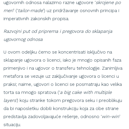
ugovornih odnosa nalazimo razne ugovore ‘
skrojene po
meri
’ (‘
tailor-made
’) uz pridržavanje osnovnih principa i
imperativnih zakonskih propisa.
Razvojni put od priprema i pregovora do sklapanja
ugovornog odnosa
U ovom odeljku ćemo se koncentrisati isključivo na
sklapanje ugovora o licenci, iako je mnogo opisanih faza
primenjivo i na ugovor o transferu tehnologije. Zanimljiva
metafora se vezuje uz zaključivanje ugovora o licenci u
praksi; naime, ugovori o licenci se posmatraju kao velika
torta sa mnogo spratova (‘
a big cake with multiple
layers’
) koju stranke tokom pregovora seku i preoblikuju
da bi naposletku dobili konstrukciju koja za obe strane
predstavlja zadovoljavajuće rešenje, odnosno ‘
win-win
’
situaciju.