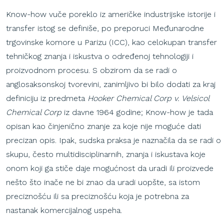
Know-how vuče poreklo iz američke industrijske istorije i
transfer istog se definiše, po preporuci Međunarodne
trgovinske komore u Parizu (ICC), kao celokupan transfer
tehničkog znanja i iskustva o određenoj tehnologiji i
proizvodnom procesu. S obzirom da se radi o
anglosaksonskoj tvorevini, zanimljivo bi bilo dodati za kraj
definiciju iz predmeta
Hooker Chemical Corp v. Velsicol
Chemical Corp
iz davne 1964 godine; Know-how je tada
opisan kao činjenično znanje za koje nije moguće dati
precizan opis. Ipak, sudska praksa je naznačila da se radi o
skupu, često multidisciplinarnih, znanja i iskustava koje
onom koji ga stiče daje mogućnost da uradi ili proizvede
nešto što inače ne bi znao da uradi uopšte, sa istom
preciznošću ili sa preciznošću koja je potrebna za
nastanak komercijalnog uspeha.