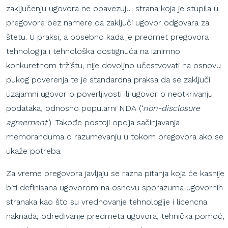
zaključenju ugovora ne obavezuju, strana koja je stupila u
pregovore bez namere da zaključi ugovor odgovara za
štetu. U praksi, a posebno kada je predmet pregovora
tehnologija i tehnološka dostignuća na iznimno
konkuretnom tržištu, nije dovoljno učestvovati na osnovu
pukog poverenja te je standardna praksa da se zaključi
uzajamni ugovor o poverljivosti ili ugovor o neotkrivanju
podataka, odnosno popularni NDA (‘
non-disclosure
agreement’
). Takođe postoji opcija sačinjavanja
memoranduma o razumevanju u tokom pregovora ako se
ukaže potreba.
Za vreme pregovora javljaju se razna pitanja koja će kasnije
biti definisana ugovorom na osnovu sporazuma ugovornih
stranaka kao što su vrednovanje tehnologije i licencna
naknada; određivanje predmeta ugovora, tehnička pomoć,