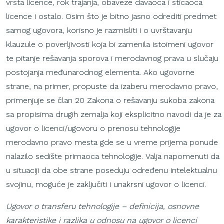
vrsta licence, rok trajanja, obaveze davaoca i sticaoca
licence i ostalo. Osim što je bitno jasno odrediti predmet
samog ugovora, korisno je razmisliti i o uvrštavanju
klauzule o poverljivosti koja bi zamenila istoimeni ugovor
te pitanje rešavanja sporova i merodavnog prava u slučaju
postojanja međunarodnog elementa. Ako ugovorne
strane, na primer, propuste da izaberu merodavno pravo,
primenjuje se član 20 Zakona o rešavanju sukoba zakona
sa propisima drugih zemalja koji eksplicitno navodi da je za
ugovor o licenci/ugovoru o prenosu tehnologije
merodavno pravo mesta gde se u vreme prijema ponude
nalazilo sedište primaoca tehnologije. Valja napomenuti da
u situaciji da obe strane poseduju određenu intelektualnu
svojinu, moguće je zaključiti i unakrsni ugovor o licenci.
Ugovor o transferu tehnologije – definicija, osnovne
karakteristike i razlika u odnosu na ugovor o licenci