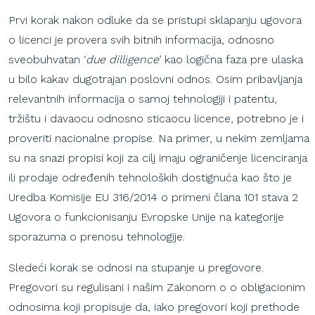
Prvi korak nakon odluke da se pristupi sklapanju ugovora
o licenci je provera svih bitnih informacija, odnosno
sveobuhvatan ‘
due dilligence
’ kao logična faza pre ulaska
u bilo kakav dugotrajan poslovni odnos. Osim pribavljanja
relevantnih informacija o samoj tehnologiji i patentu,
tržištu i davaocu odnosno sticaocu licence, potrebno je i
proveriti nacionalne propise. Na primer, u nekim zemljama
su na snazi propisi koji za cilj imaju ograničenje licenciranja
ili prodaje određenih tehnoloških dostignuća kao što je
Uredba Komisije EU 316/2014 o primeni člana 101 stava 2
Ugovora o funkcionisanju Evropske Unije na kategorije
sporazuma o prenosu tehnologije.
Sledeći korak se odnosi na stupanje u pregovore.
Pregovori su regulisani i našim Zakonom o o obligacionim
odnosima koji propisuje da, iako pregovori koji prethode