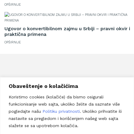
OPŠIRNIJE
Ugovor o konvertibilnom zajmu u Srbiji – pravni okvir i
praktična primena
OPŠIRNIJE
Savska 17b, Beograd
Obaveštenje o kolačićima
Telefon:
+381 63 8957 267
Koristimo cookies (kolačiće) da bismo osigurali
Email adresa:
lucija@vraneseviclaw.com
funkcionisanje web sajta, ukoliko želite da saznate više
Prijavi se za newsletter
pogledajte našu
Politiku privatnosti
. Ukoliko prihvatite ili
nastavite sa pregledom i korišćenjem našeg web sajta
slažete se sa upotrebom kolačića.