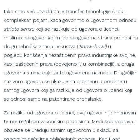
Iako smo već utvrdili da je transfer tehnologije širok i
kompleksan pojam, kada govorimo o ugovornom odnosu
stricto sensu
koji se razlikuje od ugovora o licenci,
mislimo na ugovor kojim jedna ugovorna strana prenosi na
drugu tehnička znanja i iskustva (‘
know-how’)
u
pogledu korišćenja nezaštićenih prava industrijske svojine,
kao i zaštićenih prava (odvojeno ili u kombinaciji), a druga
ugovorna strana daje za to ugovorenu naknadu. Drugačijim
nazivom ugovora se ukazuje na promenu u predmetu
samog ugovora koji ga razlikuje od ugovora o licenci koji
se odnosi samo na patentirane pronalaske.
Za razliku od ugovora o licenci, ovaj ugovor nije imenovan
te nije regulisan zakonskim propisima. Međusobna prava i
obaveze se uređuju samim ugovorom u skladu sa
osnovnim načelima obligacionih odnosa.. Kao i kod