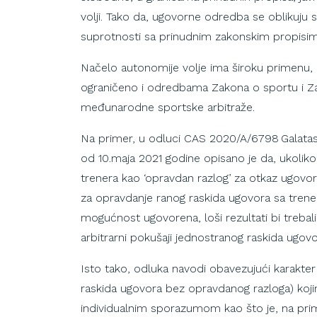
volji. Tako da, ugovorne odredba se oblikuju 
suprotnosti sa prinudnim zakonskim propisima
Načelo autonomije volje ima široku primenu,
ograničeno i odredbama Zakona o sportu i Zak
međunarodne sportske arbitraže.
Na primer, u odluci
CAS 2020/A/6798 Galatasara
od 10.maja 2021 godine opisano je da, ukoliko
trenera kao ‘opravdan razlog’ za otkaz ugovor
za opravdanje ranog raskida ugovora sa trener
mogućnost ugovorena, loši rezultati bi trebali 
arbitrarni pokušaji jednostranog raskida ugovo
Isto tako, odluka navodi obavezujući karakte
raskida ugovora bez opravdanog razloga) koji
individualnim sporazumom kao što je, na pri