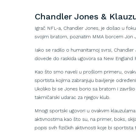
Chandler
Jones & Klauzu
Igrač NFL-a, Chandler Jones, je došao u fok
svojim bratom, poznatim MMA borcem Jon J
Iako se radilo o humanitarnoj svrsi, Chandler
dovede do raskida ugovora sa New England P
Kao što smo naveli u prošlom primeru, ovakv
sportista kojima zabranjuju bavljenje određeni
Ukoliko bi se Jones borio sa bratom i završio 
takmičarski udarac za njegov klub.
Mnogi sportski ugovori u ovakvim klauzulama 
aktivnostima kao što su, na primer, boks, skija
popis svih fizičkih aktivnosti koje bi sportista