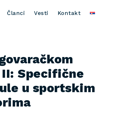
Članci
Vesti
Kontakt
egovaračkom
 II: Specifične
ule u sportskim
orima