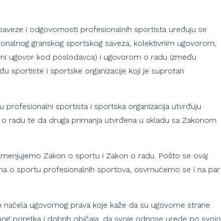
aveze i odgovornosti profesionalnih sportista uređuju se
ionalnog granskog sportskog saveza, kolektivnim ugovorom,
tivni ugovor kod poslodavca) i ugovorom o radu između
đu sportiste i sportske organizacije koji je suprotan
 profesionalni sportista i sportska organizacija utvrđuju
 o radu te da druga primanja utvrđena u skladu sa Zakonom
rimenjujemo Zakon o sportu i Zakon o radu. Pošto se ovaj
ma o sportu profesionalnih sportova, osvrnućemo se i na par
h načela ugovornog prava koje kaže da su ugovorne strane
nog poretka i dobrih običaja, da svoje odnose urede po svojo