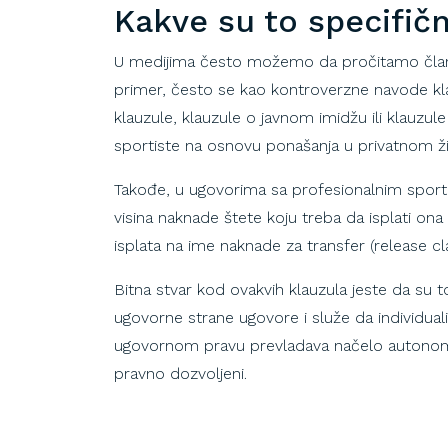
Kakve su to specifič
U medijima često možemo da pročitamo član
primer, često se kao kontroverzne navode kl
klauzule, klauzule o javnom imidžu ili klauzu
sportiste na osnovu ponašanja u privatnom ži
Takođe, u ugovorima sa profesionalnim sport
visina naknade štete koju treba da isplati ona
isplata na ime naknade za transfer (release cl
Bitna stvar kod ovakvih klauzula jeste da su 
ugovorne strane ugovore i služe da individuali
ugovornom pravu prevladava načelo autonomij
pravno dozvoljeni.