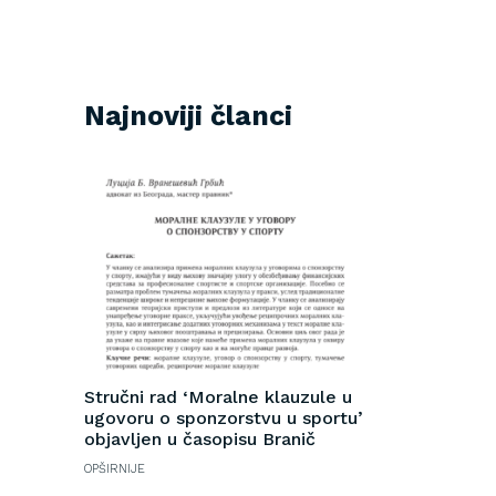
Najnoviji članci
Stručni rad ‘Moralne klauzule u
ugovoru o sponzorstvu u sportu’
objavljen u časopisu Branič
OPŠIRNIJE