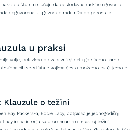
 naknadu štete u slučaju da poslodavac raskine ugovor o
nada dogovorena u ugovoru o radu niža od preostale
auzula u praksi
mije volje, dolazimo do zabavnijeg dela gde ćemo samo
rofesionalnih sportista o kojima često možemo da čujemo o
: Klauzule o težini
een Bay Packers-a, Eddie Lacy, potpisao je jednogodišnji
 Lacy imao istoriju sa promenama u telesnoj težini,
r koji se odnose na njegovu telesnu težinu. Klauzulom je bilo