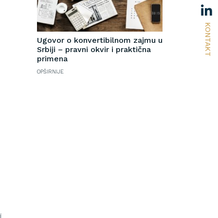
KONTAKT
Ugovor o konvertibilnom zajmu u
Srbiji – pravni okvir i praktična
primena
OPŠIRNIJE
j