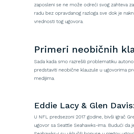
zaposleni se ne može odreći svog zahteva za
radu bez opravdanog razloga sve dok je nak
vrednosti tog ugovora.
Primeri neobičnih kl
Sada kada smo razrešili problematiku autono
predstaviti neobične klauzule u ugovorima p
medijima
.
Eddie Lacy & Glen Davis
U NFL predsezoni 2017 godine, bivši igrač Gr
ugovor sa Seattle Seahawks-ima. Budući da je
Seahawks-i su uključili bonuse u njegov ugovo