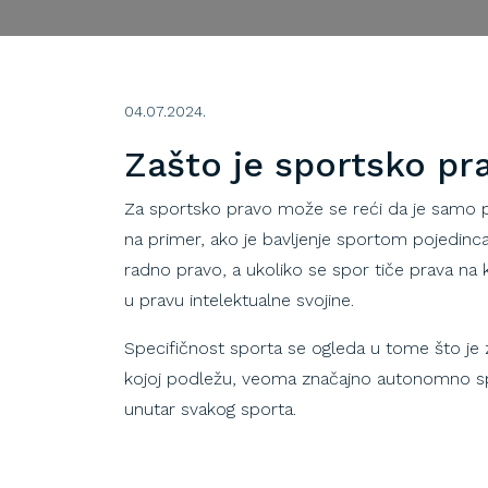
04.07.2024.
Zašto je sportsko p
Za sportsko pravo može se reći da je samo po
na primer, ako je bavljenje sportom pojedin
radno pravo, a ukoliko se spor tiče prava na 
u pravu intelektualne svojine.
Specifičnost sporta se ogleda u tome što je za
kojoj podležu, veoma značajno autonomno spo
unutar svakog sporta.