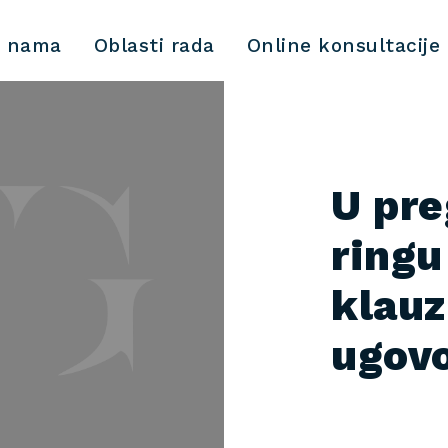
 nama
Oblasti rada
Online konsultacije
U pr
ringu
klauz
ugov