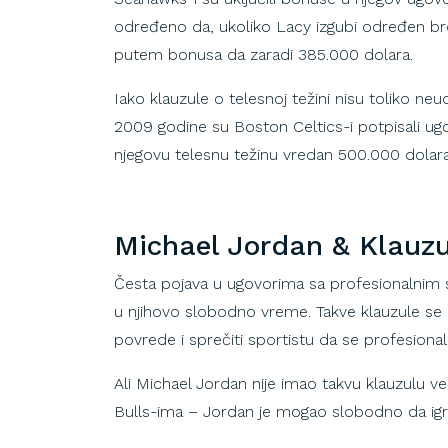
određeno da, ukoliko Lacy izgubi određen 
putem bonusa da zaradi 385.000 dolara.
Iako klauzule o telesnoj težini nisu toliko ne
2009 godine su Boston Celtics-i potpisali ugo
njegovu telesnu težinu vredan 500.000 dolar
Michael
Jordan & Klauzul
Česta pojava u ugovorima sa profesionalnim sp
u njihovo slobodno vreme. Takve klauzule se 
povrede i sprečiti sportistu da se profesion
Ali Michael Jordan nije imao takvu klauzulu 
Bulls-ima – Jordan je mogao slobodno da igra 