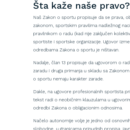
Šta kaže naše pravo?
Naš Zakon o sportu propisuje da se prava, ob
zakonom, sportskim pravilima nadležnog nac
pravilnikom o radu (kad nije zaključen kolek
sportiste i sportske organizacije. Ugovor izme
odredbama Zakona o sportu je ništavan.
Nadalje, član 13 propisuje da ugovorom o radu
zaradu i druga primanja u skladu sa Zakonom
o sportu nemaju karakter zarade.
Dakle, na ugovore profesionalnih sportista p
tekst radi o neobičnim klauzulama u ugovori
odredbi Zakona o obligacionim odnosima.
Načelo autonomije volje je jedno od osnovni
slobodne, u granicama prinudnih propisa, jav