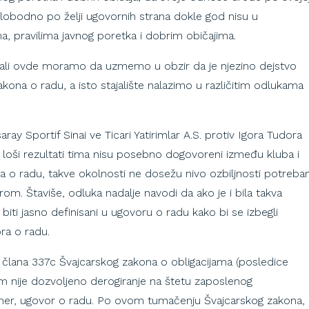
slobodno po želji ugovornih strana dokle god nisu u
, pravilima javnog poretka i dobrim običajima.
 ali ovde moramo da uzmemo u obzir da je njezino dejstvo
ona o radu, a isto stajalište nalazimo u različitim odlukama
y Sportif Sinai ve Ticari Yatirimlar A.S.
protiv Igora Tudora
 loši rezultati tima nisu posebno dogovoreni između kluba i
a o radu, takve okolnosti ne dosežu nivo ozbiljnosti potreba
om. Štaviše, odluka nadalje navodi da ako je i bila takva
biti jasno definisani u ugovoru o radu kako bi se izbegli
ra o radu.
r člana 337c Švajcarskog zakona o obligacijama (posledice
m nije dozvoljeno derogiranje na štetu zaposlenog
mer, ugovor o radu. Po ovom tumačenju Švajcarskog zakona,