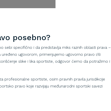
ravo posebno?
 sebi specifično i da predstavlja miks raznih oblasti prava –
ca uređeno ugovorom, primenjujemo ugovorno pravo i/ili
korišćenje slike i lika sportiste, odgovor ćemo da potražimo i
 profesionalne sportiste, osim pravnih pravila jurisdikcije
rtsko pravo koje razvijaju međunarodni sportski savezi