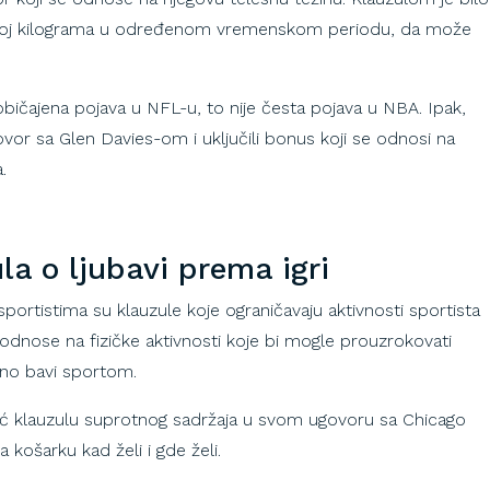
broj kilograma u određenom vremenskom periodu, da može
uobičajena pojava u NFL-u, to nije česta pojava u NBA. Ipak,
vor sa Glen Davies-om i uključili bonus koji se odnosi na
a.
a o ljubavi prema igri
ortistima su klauzule koje ograničavaju aktivnosti sportista
odnose na fizičke aktivnosti koje bi mogle prouzrokovati
alno bavi sportom.
već klauzulu suprotnog sadržaja u svom ugovoru sa Chicago
košarku kad želi i gde želi.