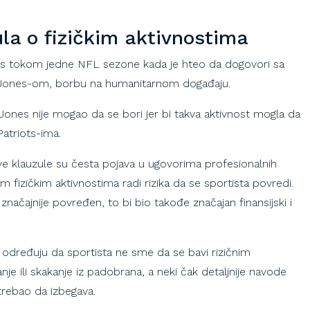
la o fizičkim aktivnostima
us tokom jedne NFL sezone kada je hteo da dogovori sa
ones-om, borbu na humanitarnom događaju.
 Jones nije mogao da se bori jer bi takva aktivnost mogla da
atriots-ima.
e klauzule su česta pojava u ugovorima profesionalnih
m fizičkim aktivnostima radi rizika da se sportista povredi.
značajnije povređen, to bi bio takođe značajan finansijski i
određuju da sportista ne sme da se bavi rizičnim
nje ili skakanje iz padobrana, a neki čak detaljnije navode
 trebao da izbegava.