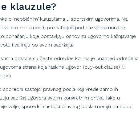
ne klauzule?
ke o ‘neobičnim’ klauzulama u sportskim ugovorima. Na
auzule o moralnosti, poznate još pod nazivima moralne
le o ponašanju koje postavljaju osnov za ugovorno kažnjavanje
votu i variraju po svom sadržaju.
istima postale su česte odredbe kojima je unapred određen
 ugovorna strana koja raskine ugovor (buy-out clause) ili
ause).
to sporedni sastojci pravnog posla koji vrede samo ih
zuju sadržaj ugovora svojim konkretnim prilika. Iako u
e volje, sporedni sastojci pravnog posla moraju da budu