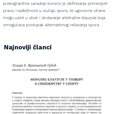
prekogranične saradnje korisno je definisanje primenjivih
prava i nadležnosti u slučaju spora, te ugovorne strane
mogu uzeti u obzir i dodavanje arbitražne klauzule koja
omogućava postupak alternativnog rešavanja spora.
Najnoviji članci