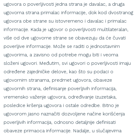
ugovora o poverljivosti jedna strana je davalac, a druga
ugovorna strana primalac informacije, dok kod dvostranog
ugovora obe strane su istovremeno i davalac i primalac
informacije. Kada je ugovor o poverljivosti multilateralan,
više od dve ugovorne strane se obavezuju da će čuvati
poverljive informacije. Može se raditi o jednostavnim
ugovorima, a zavisno od potrebe mogu biti i veoma
složeni ugovori. Međutim, svi ugovori o poverljivosti imaju
određene zajedničke delove, kao što su podaci o
ugovornim stranama, predmet ugovora, obaveze
ugovornih strana, definisanje poverljivih informacija,
vremensko važenje ugovora, određivanje izuzetaka,
posledice kršenja ugovora i ostale odredbe. Bitno je
ugovorom jasno naznačiti dozvoljene načine korišćenja
poverljivih informacija, odnosno detaljnije definisati
obaveze primaoca informacije. Nadalje, u slučajevima