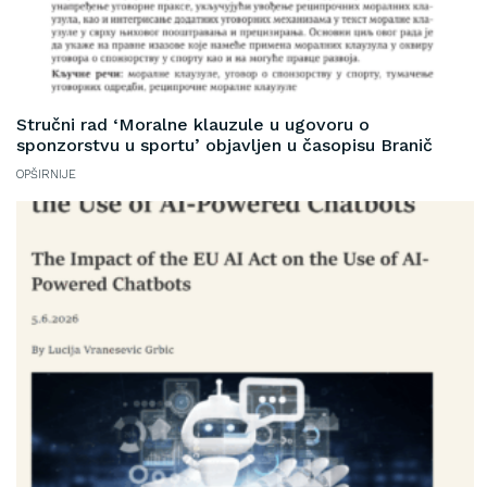
Stručni rad ‘Moralne klauzule u ugovoru o
sponzorstvu u sportu’ objavljen u časopisu Branič
OPŠIRNIJE