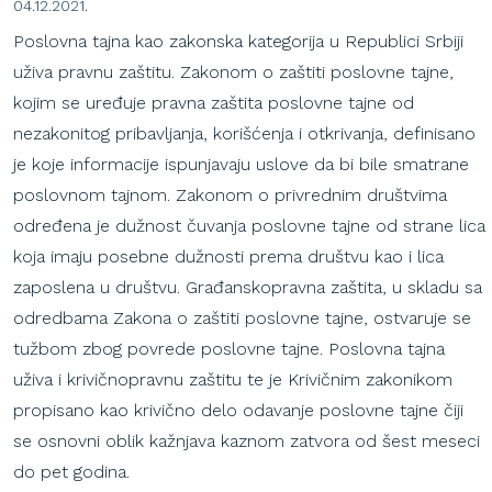
04.12.2021.
Poslovna tajna kao zakonska kategorija u Republici Srbiji
uživa pravnu zaštitu. Zakonom o zaštiti poslovne tajne,
kojim se uređuje pravna zaštita poslovne tajne od
nezakonitog pribavljanja, korišćenja i otkrivanja, definisano
je koje informacije ispunjavaju uslove da bi bile smatrane
poslovnom tajnom. Zakonom o privrednim društvima
određena je dužnost čuvanja poslovne tajne od strane lica
koja imaju posebne dužnosti prema društvu kao i lica
zaposlena u društvu. Građanskopravna zaštita, u skladu sa
odredbama Zakona o zaštiti poslovne tajne, ostvaruje se
tužbom zbog povrede poslovne tajne. Poslovna tajna
uživa i krivičnopravnu zaštitu te je Krivičnim zakonikom
propisano kao krivično delo odavanje poslovne tajne čiji
se osnovni oblik kažnjava kaznom zatvora od šest meseci
do pet godina.