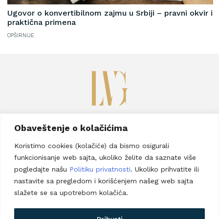
Ugovor o konvertibilnom zajmu u Srbiji – pravni okvir i
praktična primena
OPŠIRNIJE
Savska 17b, Beograd
Obaveštenje o kolačićima
Telefon:
+381 63 8957 267
Koristimo cookies (kolačiće) da bismo osigurali
Email adresa:
lucija@vraneseviclaw.com
funkcionisanje web sajta, ukoliko želite da saznate više
Prijavi se za newsletter
pogledajte našu
Politiku privatnosti
. Ukoliko prihvatite ili
nastavite sa pregledom i korišćenjem našeg web sajta
slažete se sa upotrebom kolačića.
Politika privatnosti
Uslovi korišćenja veb sajta
Prihvati