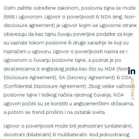
Osim zaštite određene zakonom, poslovna tajna se može
štititi i ugovorom. Ugovor o poverljivosti ili NDA (eng. Non-
disclosure agreement) je ugovor kojim se ugovorne strane
obavezuju da kao tajnu čuvaju poverljive podatke za koje
su saznale tokom poslovne ili druge saradnje te koji su
naznačeni u ugovoru. Ugovor o poverljivosti naziva se i
ugovorom o čuvanju poslovne tajne, a poznat je po
skraćenicama iz engleskog jezika kao što su NDA (Non-
Disclosure Agreement), SA (Secrecy Agreement) ili CDA
KONTAKT
(Confidential Disclosure Agreement). Zbog velike važnosti
poslovne tajne i teškog načina njezinog čuvanja, NDA
ugovori počeli su se koristiti u angloameričkim državama,
a potom se trend proširio i na ostatak sveta.
Ugovor o poverljivosti može biti jednostrani (unilateralni),
dvostrani (bilateralni) ili multilateralni. Kod jednostranog