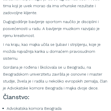
tima koji je uvek morao da ima vrhunske rezultate i
zadovoljne klijente.
Dugogodišnje bavljenje sportom naučilo je disciplini i
posvećenosti u radu. A bavljenje muzikom razvijalo je
njenu kreativnost.
I na kraju, kao majka učila se ljubavi i strpljenju, koje je
možda najvažnija karika u domaćem pravosudnom
sistemu.
Gordana je rođena i školovala se u Beogradu, na
Beogradskom univerzitetu završila je osnovne i master
studije, živela je i radila u nekoliko evropskih zemalja, član
je Advokatske komore Beograda i majka dvoje dece.
Članstvo:
Advokatska komora Beograda