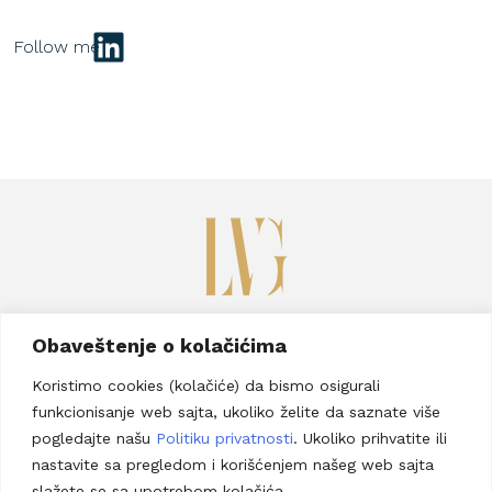
LinkedIn
Savska 17b, Beograd
Obaveštenje o kolačićima
Telefon:
+381 63 8957 267
Koristimo cookies (kolačiće) da bismo osigurali
Email adresa:
lucija@vraneseviclaw.com
funkcionisanje web sajta, ukoliko želite da saznate više
Prijavi se za newsletter
pogledajte našu
Politiku privatnosti
. Ukoliko prihvatite ili
nastavite sa pregledom i korišćenjem našeg web sajta
slažete se sa upotrebom kolačića.