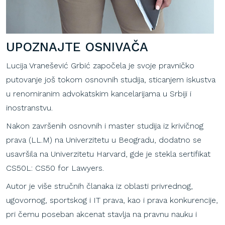
UPOZNAJTE OSNIVAČA
Lucija Vranešević Grbić započela je svoje pravničko
putovanje još tokom osnovnih studija, sticanjem iskustva
u renomiranim advokatskim kancelarijama u Srbiji i
inostranstvu.
Nakon završenih osnovnih i master studija iz krivičnog
prava (LL.M) na Univerzitetu u Beogradu, dodatno se
usavršila na Univerzitetu Harvard, gde je stekla sertifikat
CS50L: CS50 for Lawyers.
Autor je više stručnih članaka iz oblasti privrednog,
ugovornog, sportskog i IT prava, kao i prava konkurencije,
pri čemu poseban akcenat stavlja na pravnu nauku i