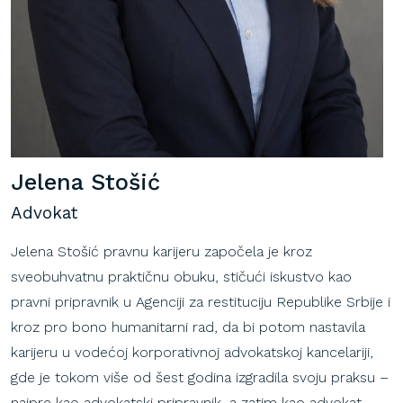
Jelena Stošić
Advokat
Jelena Stošić pravnu karijeru započela je kroz
sveobuhvatnu praktičnu obuku, stičući iskustvo kao
pravni pripravnik u Agenciji za restituciju Republike Srbije i
kroz pro bono humanitarni rad, da bi potom nastavila
karijeru u vodećoj korporativnoj advokatskoj kancelariji,
gde je tokom više od šest godina izgradila svoju praksu –
najpre kao advokatski pripravnik, a zatim kao advokat.