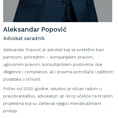
Aleksandar Popović
Advokat saradnik
Aleksandar Popović je advokat koji se pretežno bavi
parnicom, privrednim – kompanijskim pravom,
ugovornim pravom, konsultantskim poslovima: due
dilligence i compliance, ali i pravima potrošača i zaštitom
podataka o ličnosti.
Počev od 2020. godine, iskustvo je sticao radom u
pravobranilaštvu, advokaturi, ali i kroz učešće na brojnim
projektima koji su zahtevali njegov interdisciplinarni
pristup.