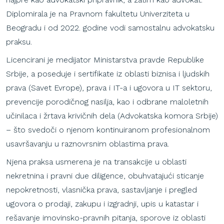
Diplomirala je na Pravnom fakultetu Univerziteta u
Beogradu i od 2022. godine vodi samostalnu advokatsku
praksu.
Licencirani je medijator Ministarstva pravde Republike
Srbije, a poseduje i sertifikate iz oblasti biznisa i ljudskih
prava (Savet Evrope), prava i IT-a i ugovora u IT sektoru,
prevencije porodičnog nasilja, kao i odbrane maloletnih
učinilaca i žrtava krivičnih dela (Advokatska komora Srbije)
– što svedoči o njenom kontinuiranom profesionalnom
usavršavanju u raznovrsnim oblastima prava.
Njena praksa usmerena je na transakcije u oblasti
nekretnina i pravni due diligence, obuhvatajući sticanje
nepokretnosti, vlasnička prava, sastavljanje i pregled
ugovora o prodaji, zakupu i izgradnji, upis u katastar i
rešavanje imovinsko-pravnih pitanja, sporove iz oblasti