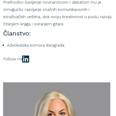
Prethodno bavljenje novinarstvom i debatom mu je
omogućilo razvijanje snažnih komunikacionih i
istraživačkih veština, dok svoju kreativnost u poslu razvija
čitanjem knjiga i sviranjem gitare. .
Članstvo:
Advokatska komora Beograda
LinkedIn