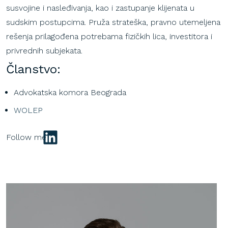
susvojine i nasleđivanja, kao i zastupanje klijenata u
sudskim postupcima. Pruža strateška, pravno utemeljena
rešenja prilagođena potrebama fizičkih lica, investitora i
privrednih subjekata.
Članstvo:
Advokatska komora Beograda
WOLEP
LinkedIn