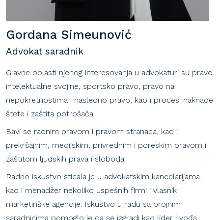
Gordana Simeunović
Advokat saradnik
Glavne oblasti njenog interesovanja u advokaturi su pravo
intelektualne svojine, sportsko pravo, pravo na
nepokretnostima i nasledno pravo, kao i procesi naknade
štete i zaštita potrošača.
Bavi se radnim pravom i pravom stranaca, kao i
prekršajnim, medijskim, privrednim i poreskim pravom i
zaštitom ljudskih prava i sloboda.
Radno iskustvo sticala je u advokatskim kancelarijama,
kao i menadžer nekoliko uspešnih firmi i vlasnik
marketinške agencije. Iskustvo u radu sa brojnim
saradnicima pomoglo je da se izgradi kao lider i vođa