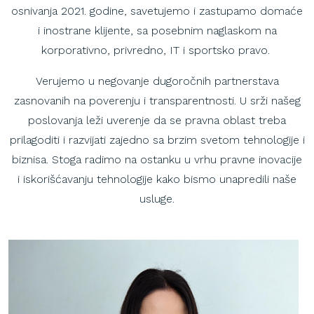
osnivanja 2021. godine, savetujemo i zastupamo domaće
i inostrane klijente, sa posebnim naglaskom na
korporativno, privredno, IT i sportsko pravo.
Verujemo u negovanje dugoročnih partnerstava
zasnovanih na poverenju i transparentnosti. U srži našeg
poslovanja leži uverenje da se pravna oblast treba
prilagoditi i razvijati zajedno sa brzim svetom tehnologije i
biznisa. Stoga radimo na ostanku u vrhu pravne inovacije
i iskorišćavanju tehnologije kako bismo unapredili naše
usluge.