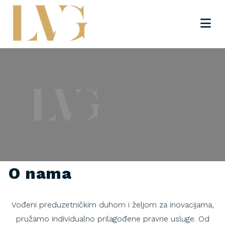
O nama
Vođeni preduzetničkim duhom i željom za inovacijama,
pružamo individualno prilagođene pravne usluge. Od