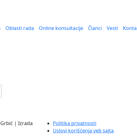
a
Oblasti rada
Online konsultacije
Članci
Vesti
Konta
Grbić | Izrada
Politika privatnosti
Uslovi korišćenja veb sajta