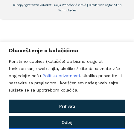
© Copyright 2026 Advokat Lucija Vranešević Grbić | Izrada web sajta:
ATEC
Technologies
Obaveštenje o kolačićima
Koristimo cookies (kolačiće) da bismo osigurali
funkcionisanje web sajta, ukoliko želite da saznate više
pogledajte našu
Politiku privatnosti
. Ukoliko prihvatite ili
nastavite sa pregledom i korišćenjem našeg web sajta
slažete se sa upotrebom kolačića.
Prihvati
Odbij