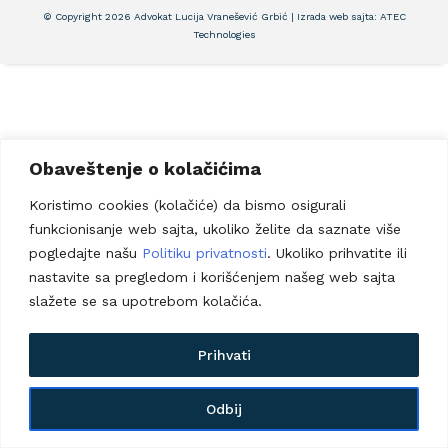
© Copyright 2026 Advokat Lucija Vranešević Grbić | Izrada web sajta:
ATEC
Technologies
Obaveštenje o kolačićima
Koristimo cookies (kolačiće) da bismo osigurali
funkcionisanje web sajta, ukoliko želite da saznate više
pogledajte našu
Politiku privatnosti
. Ukoliko prihvatite ili
nastavite sa pregledom i korišćenjem našeg web sajta
slažete se sa upotrebom kolačića.
Prihvati
Odbij