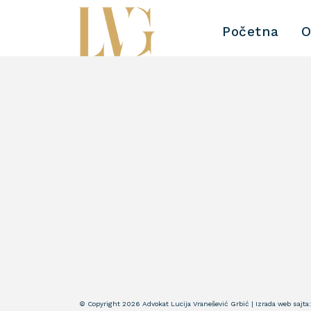
Početna
O
© Copyright 2026 Advokat Lucija Vranešević Grbić | Izrada web sajta