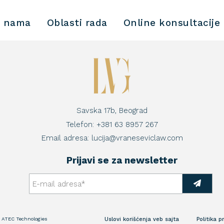
 nama
Oblasti rada
Online konsultacije
Savska 17b, Beograd
Telefon:
+381 63 8957 267
Email adresa:
lucija@vraneseviclaw.com
Prijavi se za newsletter
:
ATEC Technologies
Uslovi korišćenja veb sajta
Politika p