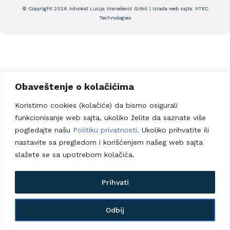
© Copyright 2026 Advokat Lucija Vranešević Grbić | Izrada web sajta:
ATEC
Technologies
Obaveštenje o kolačićima
Koristimo cookies (kolačiće) da bismo osigurali
funkcionisanje web sajta, ukoliko želite da saznate više
pogledajte našu
Politiku privatnosti
. Ukoliko prihvatite ili
nastavite sa pregledom i korišćenjem našeg web sajta
slažete se sa upotrebom kolačića.
Prihvati
Odbij