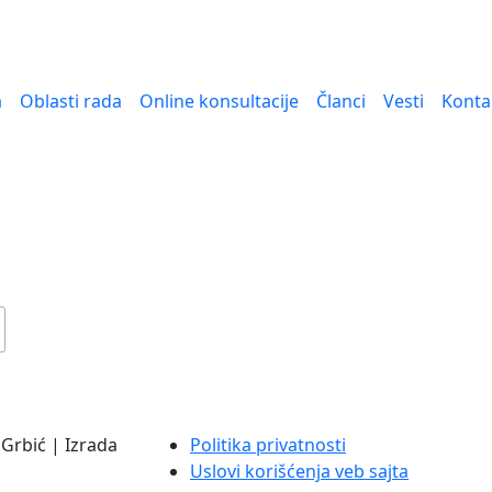
a
Oblasti rada
Online konsultacije
Članci
Vesti
Konta
Grbić | Izrada
Politika privatnosti
Uslovi korišćenja veb sajta