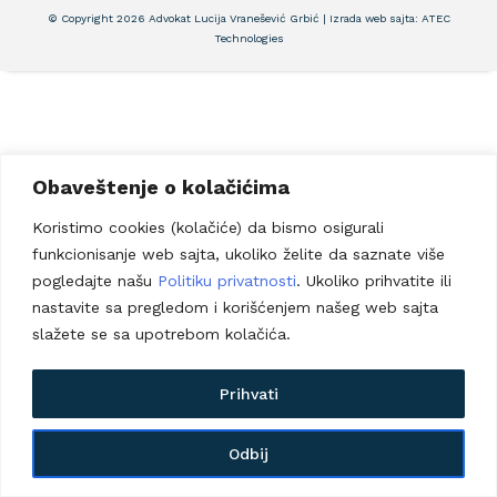
© Copyright 2026 Advokat Lucija Vranešević Grbić | Izrada web sajta:
ATEC
Technologies
Obaveštenje o kolačićima
Koristimo cookies (kolačiće) da bismo osigurali
funkcionisanje web sajta, ukoliko želite da saznate više
pogledajte našu
Politiku privatnosti
. Ukoliko prihvatite ili
nastavite sa pregledom i korišćenjem našeg web sajta
slažete se sa upotrebom kolačića.
Prihvati
Odbij