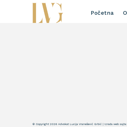
Početna
O
© Copyright 2026 Advokat Lucija Vranešević Grbić | Izrada web sajta