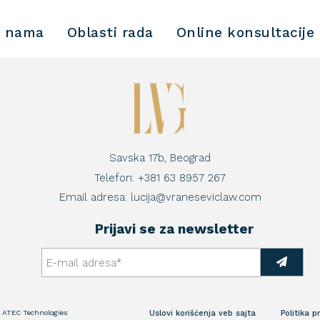
 nama
Oblasti rada
Online konsultacije
Savska 17b, Beograd
Telefon:
+381 63 8957 267
Email adresa:
lucija@vraneseviclaw.com
Prijavi se za newsletter
:
ATEC Technologies
Uslovi korišćenja veb sajta
Politika p