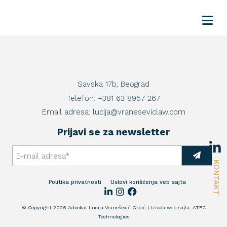
Savska 17b, Beograd
Telefon:
+381 63 8957 267
Email adresa:
lucija@vraneseviclaw.com
Prijavi se za newsletter
KONTAKT
Politika privatnosti
Uslovi korišćenja veb sajta
© Copyright 2026 Advokat Lucija Vranešević Grbić | Izrada web sajta:
ATEC
Technologies