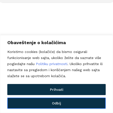
Obaveštenje o kolačićima
Koristimo cookies (kolačiće) da bismo osigurali
funkcionisanje web sajta, ukoliko želite da saznate više
pogledajte našu
Politiku privatnosti
. Ukoliko prihvatite ili
nastavite sa pregledom i korišćenjem našeg web sajta
slažete se sa upotrebom kolačića.
Prihvati
Odbij