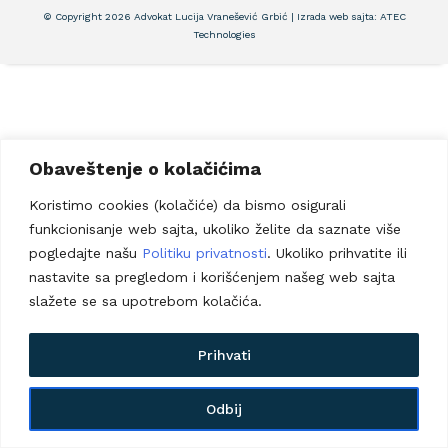
© Copyright 2026 Advokat Lucija Vranešević Grbić | Izrada web sajta:
ATEC
Technologies
Obaveštenje o kolačićima
Koristimo cookies (kolačiće) da bismo osigurali
funkcionisanje web sajta, ukoliko želite da saznate više
pogledajte našu
Politiku privatnosti
. Ukoliko prihvatite ili
nastavite sa pregledom i korišćenjem našeg web sajta
slažete se sa upotrebom kolačića.
Prihvati
Odbij