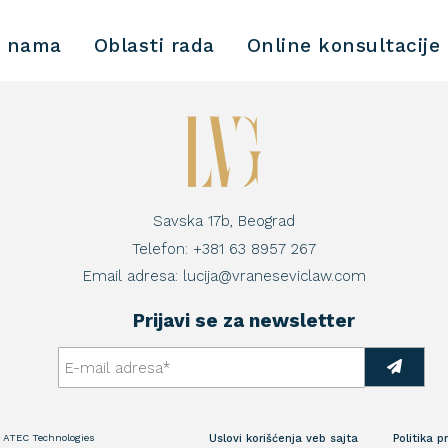
 nama
Oblasti rada
Online konsultacije
Savska 17b, Beograd
Telefon:
+381 63 8957 267
Email adresa:
lucija@vraneseviclaw.com
Prijavi se za newsletter
:
ATEC Technologies
Uslovi korišćenja veb sajta
Politika p