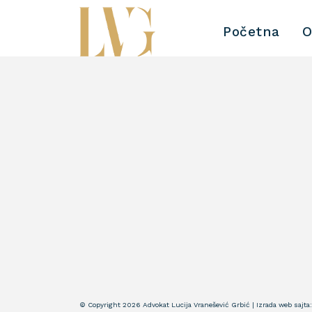
Početna
O
© Copyright 2026 Advokat Lucija Vranešević Grbić | Izrada web sajta