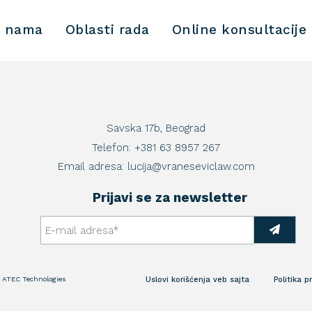
 nama
Oblasti rada
Online konsultacije
Savska 17b, Beograd
Telefon:
+381 63 8957 267
Email adresa:
lucija@vraneseviclaw.com
Prijavi se za newsletter
:
ATEC Technologies
Uslovi korišćenja veb sajta
Politika p