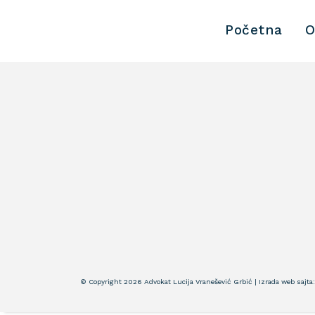
Početna
O
© Copyright 2026 Advokat Lucija Vranešević Grbić | Izrada web sajta