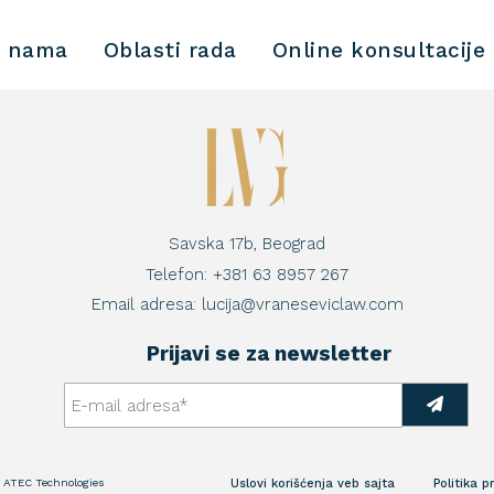
 nama
Oblasti rada
Online konsultacije
Savska 17b, Beograd
Telefon:
+381 63 8957 267
Email adresa:
lucija@vraneseviclaw.com
Prijavi se za newsletter
:
ATEC Technologies
Uslovi korišćenja veb sajta
Politika p