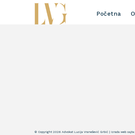
Početna
O
© Copyright 2026 Advokat Lucija Vranešević Grbić | Izrada web sajta