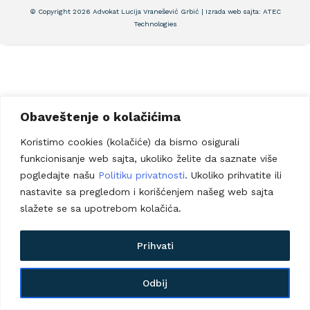
© Copyright 2026 Advokat Lucija Vranešević Grbić | Izrada web sajta:
ATEC
Technologies
Obaveštenje o kolačićima
Koristimo cookies (kolačiće) da bismo osigurali
funkcionisanje web sajta, ukoliko želite da saznate više
pogledajte našu
Politiku privatnosti
. Ukoliko prihvatite ili
nastavite sa pregledom i korišćenjem našeg web sajta
slažete se sa upotrebom kolačića.
Prihvati
Odbij