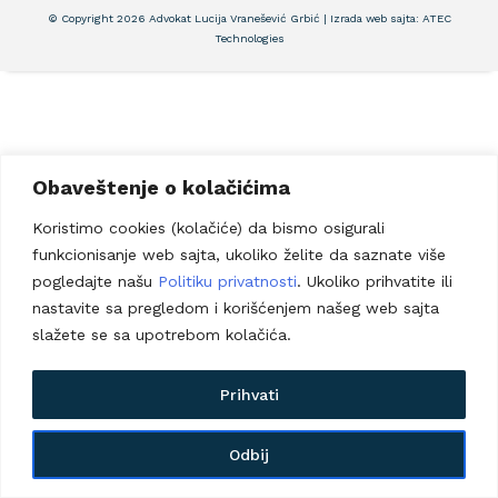
© Copyright 2026 Advokat Lucija Vranešević Grbić | Izrada web sajta:
ATEC
Technologies
Obaveštenje o kolačićima
Koristimo cookies (kolačiće) da bismo osigurali
funkcionisanje web sajta, ukoliko želite da saznate više
pogledajte našu
Politiku privatnosti
. Ukoliko prihvatite ili
nastavite sa pregledom i korišćenjem našeg web sajta
slažete se sa upotrebom kolačića.
Prihvati
Odbij