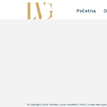
Početna
O
© Copyright 2026 Advokat Lucija Vranešević Grbić | Izrada web sajta