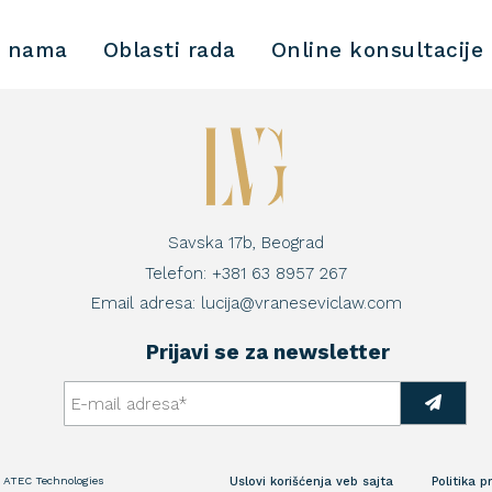
 nama
Oblasti rada
Online konsultacije
Savska 17b, Beograd
Telefon:
+381 63 8957 267
Email adresa:
lucija@vraneseviclaw.com
Prijavi se za newsletter
:
ATEC Technologies
Uslovi korišćenja veb sajta
Politika p