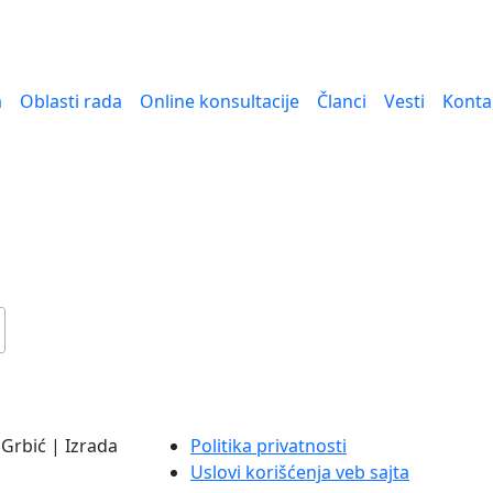
a
Oblasti rada
Online konsultacije
Članci
Vesti
Konta
Grbić | Izrada
Politika privatnosti
Uslovi korišćenja veb sajta