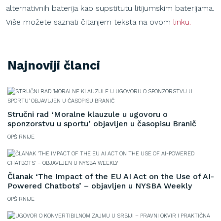
alternativnih baterija kao supstitutu litijumskim baterijama.
Više možete saznati čitanjem teksta na ovom
linku.
Najnoviji članci
Stručni rad ‘Moralne klauzule u ugovoru o
sponzorstvu u sportu’ objavljen u časopisu Branič
OPŠIRNIJE
Članak ‘The Impact of the EU AI Act on the Use of AI-
Powered Chatbots’ – objavljen u NYSBA Weekly
OPŠIRNIJE