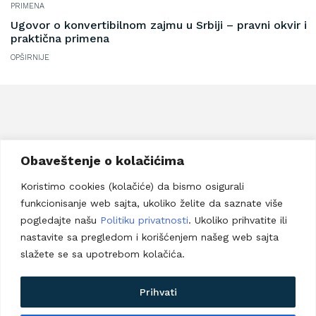
Ugovor o konvertibilnom zajmu u Srbiji – pravni okvir i
praktična primena
OPŠIRNIJE
Savska 17b, Beograd
Obaveštenje o kolačićima
Telefon:
+381 63 8957 267
Koristimo cookies (kolačiće) da bismo osigurali
Email adresa:
lucija@vraneseviclaw.com
funkcionisanje web sajta, ukoliko želite da saznate više
Prijavi se za newsletter
pogledajte našu
Politiku privatnosti
. Ukoliko prihvatite ili
nastavite sa pregledom i korišćenjem našeg web sajta
slažete se sa upotrebom kolačića.
Politika privatnosti
Uslovi korišćenja veb sajta
Prihvati