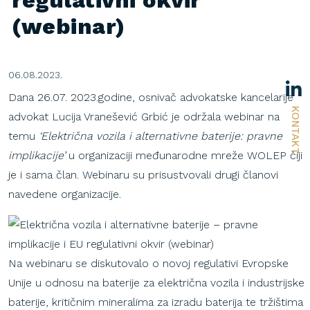
regulativni okvir
(webinar)
06.08.2023.
Dana 26.07. 2023.godine, osnivač advokatske kancelarije
KONTAKT
advokat Lucija Vranešević Grbić je održala webinar na
temu
‘Električna vozila i alternativne baterije: pravne
implikacije’
u organizaciji međunarodne mreže WOLEP čiji
je i sama član. Webinaru su prisustvovali drugi članovi
navedene organizacije.
Na webinaru se diskutovalo o novoj regulativi Evropske
Unije u odnosu na baterije za električna vozila i industrijske
baterije, kritičnim mineralima za izradu baterija te tržištima