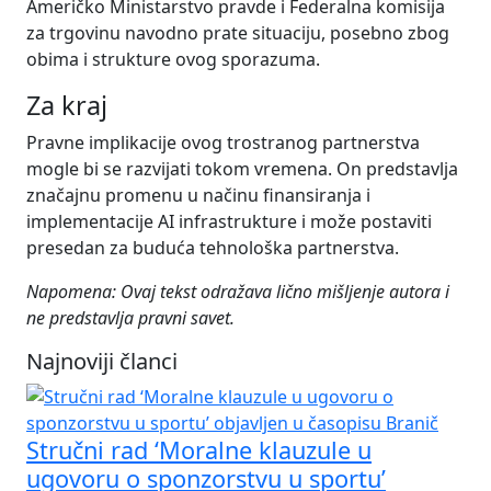
Američko Ministarstvo pravde i Federalna komisija
za trgovinu navodno prate situaciju, posebno zbog
obima i strukture ovog sporazuma.
Za kraj
Pravne implikacije ovog trostranog partnerstva
mogle bi se razvijati tokom vremena. On predstavlja
značajnu promenu u načinu finansiranja i
implementacije AI infrastrukture i može postaviti
presedan za buduća tehnološka partnerstva.
Napomena: Ovaj tekst odražava lično mišljenje autora i
ne predstavlja pravni savet.
Najnoviji članci
Stručni rad ‘Moralne klauzule u
ugovoru o sponzorstvu u sportu’