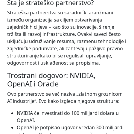
Šta
je
strateško
partnerstvo
?
Strateška partnerstva su saradnički aranžmani
između organizacija sa ciljem ostvarivanja
zajedničkih ciljeva – kao što su inovacije, širenje
tržišta ili razvoj infrastrukture. Ovakvi savezi često
uključuju udruživanje resursa, razmenu tehnologije i
zajedničke poduhvate, ali zahtevaju pažljivo pravno
strukturiranje kako bi se regulisali upravljanje,
odgovornost i usklađenost sa propisima.
Trostrani
dogovor
: NVIDIA,
OpenAI
i
Oracle
Ovo partnerstvo se već naziva „zlatnom groznicom
AI industrije“. Evo kako izgleda njegova struktura:
NVIDIA će investirati do 100 milijardi dolara u
OpenAI.
OpenAI je potpisao ugovor vredan 300 milijardi