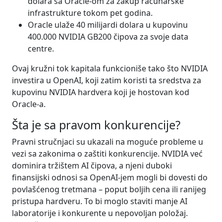
dolara sa Oracle-om za zakup računarske
infrastrukture tokom pet godina.
Oracle ulaže 40 milijardi dolara u kupovinu
400.000 NVIDIA GB200 čipova za svoje data
centre.
Ovaj kružni tok kapitala funkcioniše tako što NVIDIA
investira u OpenAI, koji zatim koristi ta sredstva za
kupovinu NVIDIA hardvera koji je hostovan kod
Oracle-a.
Šta
je
sa
pravom konkurencije?
Pravni stručnjaci su ukazali na moguće probleme u
vezi sa zakonima o zaštiti konkurencije. NVIDIA već
dominira tržištem AI čipova, a njeni duboki
finansijski odnosi sa OpenAI-jem mogli bi dovesti do
povlašćenog tretmana – poput boljih cena ili ranijeg
pristupa hardveru. To bi moglo staviti manje AI
laboratorije i konkurente u nepovoljan položaj.