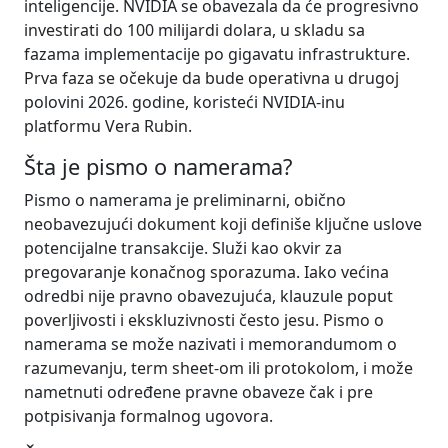
inteligencije. NVIDIA se obavezala da će progresivno
investirati do 100 milijardi dolara, u skladu sa
fazama implementacije po gigavatu infrastrukture.
Prva faza se očekuje da bude operativna u drugoj
polovini 2026. godine, koristeći NVIDIA-inu
platformu Vera Rubin.
Šta
je pismo o
namerama
?
Pismo o namerama je preliminarni, obično
neobavezujući dokument koji definiše ključne uslove
potencijalne transakcije. Služi kao okvir za
pregovaranje konačnog sporazuma. Iako većina
odredbi nije pravno obavezujuća, klauzule poput
poverljivosti i ekskluzivnosti često jesu. Pismo o
namerama se može nazivati i memorandumom o
razumevanju, term sheet-om ili protokolom, i može
nametnuti određene pravne obaveze čak i pre
potpisivanja formalnog ugovora.