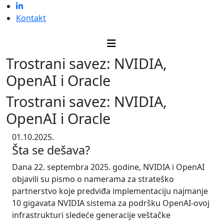
Kontakt
Trostrani savez: NVIDIA,
OpenAI i Oracle
Trostrani savez: NVIDIA,
OpenAI i Oracle
01.10.2025.
Šta
se
dešava
?
Dana 22. septembra 2025. godine, NVIDIA i OpenAI
objavili su pismo o namerama za strateško
partnerstvo koje predviđa implementaciju najmanje
10 gigavata NVIDIA sistema za podršku OpenAI-ovoj
infrastrukturi sledeće generacije veštačke