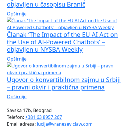
objavljen u časopisu Branič
Opširnije
Članak ‘The Impact of the EU AI Act on
the Use of AI-Powered Chatbots’ –
objavljen u NYSBA Weekly
Opširnije
Ugovor o konvertibilnom zajmu u Srbiji
– pravni okvir i praktična primena
Opširnije
Savska 17b, Beograd
Telefon:
+381 63 8957 267
Email adresa:
lucija@vraneseviclaw.com