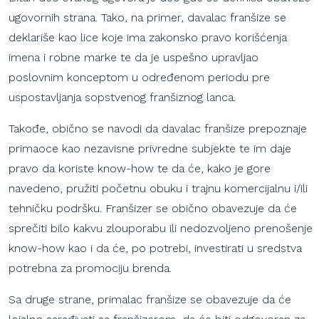
ugovornih strana. Tako, na primer, davalac franšize se
deklariše kao lice koje ima zakonsko pravo korišćenja
imena i robne marke te da je uspešno upravljao
poslovnim konceptom u određenom periodu pre
uspostavljanja sopstvenog franšiznog lanca.
Takođe, obično se navodi da davalac franšize prepoznaje
primaoce kao nezavisne privredne subjekte te im daje
pravo da koriste know-how te da će, kako je gore
navedeno, pružiti početnu obuku i trajnu komercijalnu i/ili
tehničku podršku. Franšizer se obično obavezuje da će
sprečiti bilo kakvu zlouporabu ili nedozvoljeno prenošenje
know-how kao i da će, po potrebi, investirati u sredstva
potrebna za promociju brenda.
Sa druge strane, primalac franšize se obavezuje da će