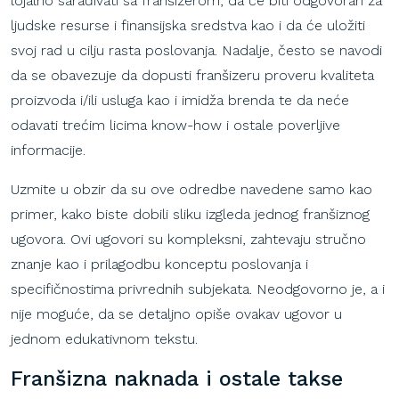
lojalno sarađivati sa franšizerom, da će biti odgovoran za
ljudske resurse i finansijska sredstva kao i da će uložiti
svoj rad u cilju rasta poslovanja. Nadalje, često se navodi
da se obavezuje da dopusti franšizeru proveru kvaliteta
proizvoda i/ili usluga kao i imidža brenda te da neće
odavati trećim licima know-how i ostale poverljive
informacije.
Uzmite u obzir da su ove odredbe navedene samo kao
primer, kako biste dobili sliku izgleda jednog franšiznog
ugovora. Ovi ugovori su kompleksni, zahtevaju stručno
znanje kao i prilagodbu konceptu poslovanja i
specifičnostima privrednih subjekata. Neodgovorno je, a i
nije moguće, da se detaljno opiše ovakav ugovor u
jednom edukativnom tekstu.
Franšizna
naknada
i
ostale
takse