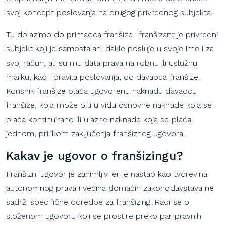
svoj koncept poslovanja na drugog privrednog subjekta.
Tu dolazimo do primaoca franšize- franšizant je privredni
subjekt koji je samostalan, dakle posluje u svoje ime i za
svoj račun, ali su mu data prava na robnu ili uslužnu
marku, kao i pravila poslovanja, od davaoca franšize.
Korisnik franšize plaća ugovorenu naknadu davaocu
franšize, koja može biti u vidu osnovne naknade koja se
plaća kontinuirano ili ulazne naknade koja se plaća
jednom, prilikom zaključenja franšiznog ugovora.
Kakav
je
ugovor
o
franšizingu
?
Franšizni ugovor je zanimljiv jer je nastao kao tvorevina
autonomnog prava i većina domaćih zakonodavstava ne
sadrži specifične odredbe za franšizing. Radi se o
složenom ugovoru koji se prostire preko par pravnih