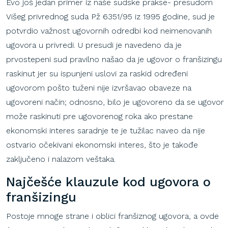
Evo još jedan primer iz naše sudske prakse- presudom
Višeg privrednog suda Pž 6351/95 iz 1995 godine, sud je
potvrdio važnost ugovornih odredbi kod neimenovanih
ugovora u privredi. U presudi je navedeno da je
prvostepeni sud pravilno našao da je ugovor o franšizingu
raskinut jer su ispunjeni uslovi za raskid određeni
ugovorom pošto tuženi nije izvršavao obaveze na
ugovoreni način; odnosno, bilo je ugovoreno da se ugovor
može raskinuti pre ugovorenog roka ako prestane
ekonomski interes saradnje te je tužilac naveo da nije
ostvario očekivani ekonomski interes, što je takođe
zaključeno i nalazom veštaka.
Najčešće
klauzule
kod
ugovora
o
franšizingu
Postoje mnoge strane i oblici franšiznog ugovora, a ovde