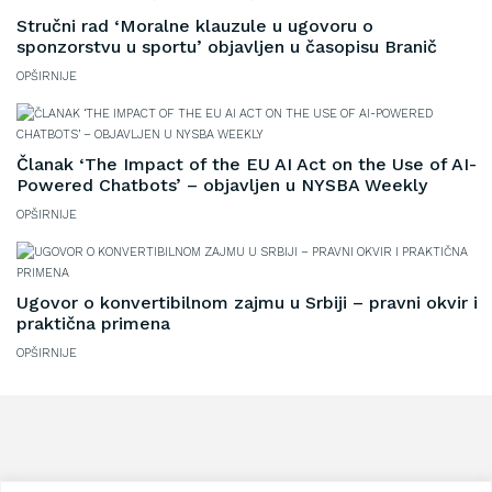
Stručni rad ‘Moralne klauzule u ugovoru o
sponzorstvu u sportu’ objavljen u časopisu Branič
OPŠIRNIJE
Članak ‘The Impact of the EU AI Act on the Use of AI-
Powered Chatbots’ – objavljen u NYSBA Weekly
OPŠIRNIJE
Ugovor o konvertibilnom zajmu u Srbiji – pravni okvir i
praktična primena
OPŠIRNIJE