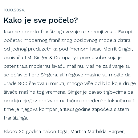
10.10.2024.
Kako je
sve
počelo
?
Iako se poreklo franšizinga vezuje uz srednji vek u Evropi,
početak modernog franšiznog poslovnog modela datira
od jednog preduzetnika pod imenom Isaac Merrit Singer,
osnivača I.M. Singer & Company i prve osobe koja je
patentirala modernu šivaću mašinu. Mašine za šivanje su
se pojavile i pre Singera, ali njegove mašine su mogle da
urade 900 šavova u minuti, mnogo više od bilo koje druge
šivaće mašine tog vremena. Singer je davao trgovcima da
prodaju njegov proizvod na tačno određenim lokacijama i
time je njegova kompanija 1863 godine započela sistem
franšizinga.
Skoro 30 godina nakon toga, Martha Mathilda Harper,