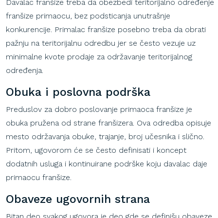
Davalac franšize treba da obezbedi teritorijalno određenje
franšize primaocu, bez podsticanja unutrašnje
konkurencije. Primalac franšize posebno treba da obrati
pažnju na teritorijalnu odredbu jer se često vezuje uz
minimalne kvote prodaje za održavanje teritorijalnog
određenja.
Obuka
i
poslovna
podrška
Preduslov
za dobro
poslovanje
primaoca
franšize
je
obuka
pružena
od
strane
franšizera
. Ova
odredba
opisuj
e
mesto
održavanja
obuke
,
trajanje
,
broj
učesnika
i
slično
.
Pritom
,
ugovorom
će
se
često
definisati
i
koncept
dodatnih
usluga
i
kontinuirane
podrške
koju
davalac
daje
primaocu
franšize
.
Obaveze
ugovornih
strana
Bitan deo svakog ugovora je deo gde se definišu obaveze