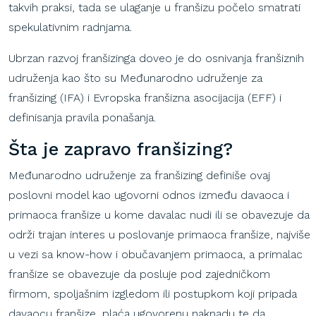
takvih praksi, tada se ulaganje u franšizu počelo smatrati
spekulativnim radnjama.
Ubrzan razvoj franšizinga doveo je do osnivanja franšiznih
udruženja kao što su Međunarodno udruženje za
franšizing (IFA) i Evropska franšizna asocijacija (EFF) i
definisanja pravila ponašanja.
Šta
je
zapravo
franšizing
?
Međunarodno udruženje za franšizing definiše ovaj
poslovni model kao ugovorni odnos između davaoca i
primaoca franšize u kome davalac nudi ili se obavezuje da
održi trajan interes u poslovanje primaoca franšize, najviše
u vezi sa know-how i obučavanjem primaoca, a primalac
franšize se obavezuje da posluje pod zajedničkom
firmom, spoljašnim izgledom ili postupkom koji pripada
davaocu franšize, plaća ugovorenu naknadu te da