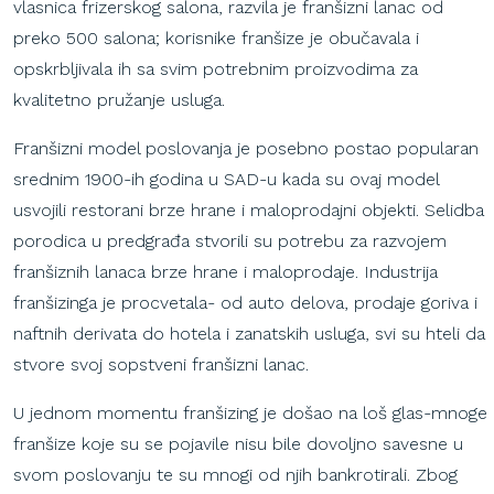
vlasnica frizerskog salona, razvila je franšizni lanac od
preko 500 salona; korisnike franšize je obučavala i
opskrbljivala ih sa svim potrebnim proizvodima za
kvalitetno pružanje usluga.
Franšizni model poslovanja je posebno postao popularan
srednim 1900-ih godina u SAD-u kada su ovaj model
usvojili restorani brze hrane i maloprodajni objekti. Selidba
porodica u predgrađa stvorili su potrebu za razvojem
franšiznih lanaca brze hrane i maloprodaje. Industrija
franšizinga je procvetala- od auto delova, prodaje goriva i
naftnih derivata do hotela i zanatskih usluga, svi su hteli da
stvore svoj sopstveni franšizni lanac.
U jednom momentu franšizing je došao na loš glas-mnoge
franšize koje su se pojavile nisu bile dovoljno savesne u
svom poslovanju te su mnogi od njih bankrotirali. Zbog