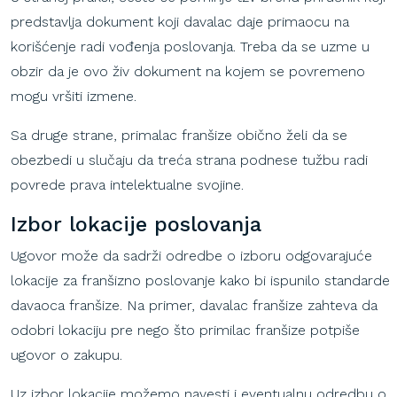
predstavlja dokument koji davalac daje primaocu na
korišćenje radi vođenja poslovanja. Treba da se uzme u
obzir da je ovo živ dokument na kojem se povremeno
mogu vršiti izmene.
Sa druge strane, primalac franšize obično želi da se
obezbedi u slučaju da treća strana podnese tužbu radi
povrede prava intelektualne svojine.
Izbo
r
lokacije
poslovanja
Ugovor može da sadrži odredbe o izboru odgovarajuće
lokacije za franšizno poslovanje kako bi ispunilo standarde
davaoca franšize. Na primer, davalac franšize zahteva da
odobri lokaciju pre nego što primilac franšize potpiše
ugovor o zakupu.
Uz izbor lokacije možemo navesti i eventualnu odredbu o