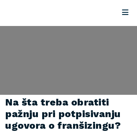
Na šta treba obratiti
pažnju pri potpisivanju
ugovora o franšizingu?