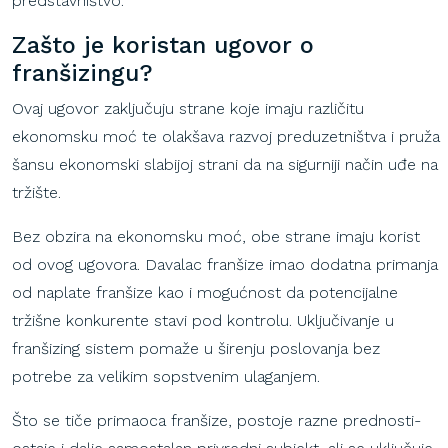
predstavništvo.
Zašto
je
koristan
ugovor
o
franšizingu
?
Ovaj ugovor zaključuju strane koje imaju različitu
ekonomsku moć te olakšava razvoj preduzetništva i pruža
šansu ekonomski slabijoj strani da na sigurniji način uđe na
tržište.
Bez obzira na ekonomsku moć, obe strane imaju korist
od ovog ugovora. Davalac franšize imao dodatna primanja
od naplate franšize kao i mogućnost da potencijalne
tržišne konkurente stavi pod kontrolu. Uključivanje u
franšizing sistem pomaže u širenju poslovanja bez
potrebe za velikim sopstvenim ulaganjem.
Što se tiče primaoca franšize, postoje razne prednosti-