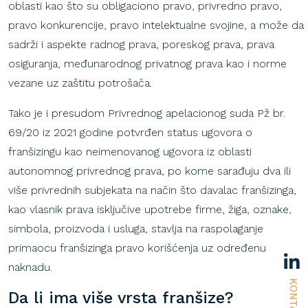
oblasti kao što su obligaciono pravo, privredno pravo,
pravo konkurencije, pravo intelektualne svojine, a može da
sadrži i aspekte radnog prava, poreskog prava, prava
osiguranja, međunarodnog privatnog prava kao i norme
vezane uz zaštitu potrošača.
Tako je i presudom Privrednog apelacionog suda Pž br.
69/20 iz 2021 godine potvrđen status ugovora o
franšizingu kao neimenovanog ugovora iz oblasti
autonomnog privrednog prava, po kome sarađuju dva ili
više privrednih subjekata na način što davalac franšizinga,
kao vlasnik prava isključive upotrebe firme, žiga, oznake,
simbola, proizvoda i usluga, stavlja na raspolaganje
primaocu franšizinga pravo korišćenja uz određenu
naknadu.
KONTAKT
Da li
ima
više
vrsta
franšize
?