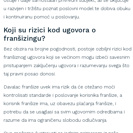
ostaje i dalje samostalan privredni subjekt, ali se uključuje
u razvijen i tržištu poznat poslovni model te dobiva obuku
i kontinuiranu pomoć u poslovanju.
Koji
su
rizici
kod
ugovora
o
franšizingu
?
Bez obzira na brojne pogodnosti, postoje ozbiljni rizici kod
franšiznog ugovora koji se većinom mogu izbeći savesnim
pristupanjem zaključenju ugovora i razumevanju svega što
taj pravni posao donosi.
Davalac franšize uvek ima rizik da će otežano moći
kontrolisati standarde i poslovanje korisnika franšize, a
korisnik franšize ima, uz obavezu plaćanja franšize, i
potrebu da se usaglasi sa svim ugovornim odredbama i
razume da ima ograničenu slobodu odlučivanja.