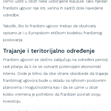
ćemo uzeti u obzir neke uobičajene klauzule. Iako nijedan
franšizni ugovor nije isti, većina ih sadrži dole navedene
odredbe.
Takođe, što bi franšizni ugovor trebao da obuhvata
opisano je i u Europskom etičkom kodeksu franšiznog
poslovanja.
Trajanje
i
teritorijalno
određenje
Franšizni ugovori se obično zaključuju na određeni period,
radi pitanja da li će se ostvariti potencijalni ekonomski
interes. Ovde je bitno da obe strane obezbede da trajanje
franšiznog ugovora bude u skladu sa njihovim poslovnim
planovima i mogućnostima kao i da se uzme u obzir
koliko vremena je potrebno da franšizer povrati svoju
investiciju.