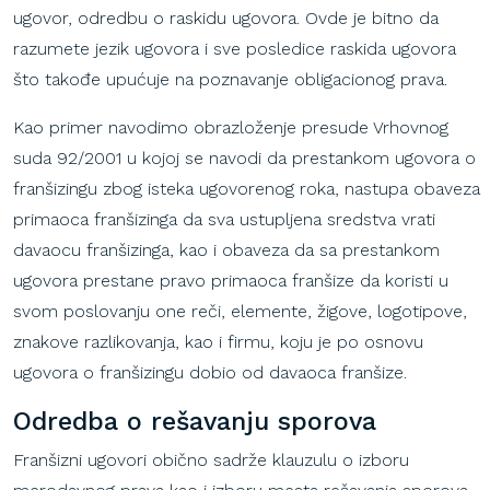
ugovor, odredbu o raskidu ugovora. Ovde je bitno da
razumete jezik ugovora i sve posledice raskida ugovora
što takođe upućuje na poznavanje obligacionog prava.
Kao primer navodimo obrazloženje presude Vrhovnog
suda 92/2001 u kojoj se navodi da prestankom ugovora o
franšizingu zbog isteka ugovorenog roka, nastupa obaveza
primaoca franšizinga da sva ustupljena sredstva vrati
davaocu franšizinga, kao i obaveza da sa prestankom
ugovora prestane pravo primaoca franšize da koristi u
svom poslovanju one reči, elemente, žigove, logotipove,
znakove razlikovanja, kao i firmu, koju je po osnovu
ugovora o franšizingu dobio od davaoca franšize.
Odredba
o
rešavanju
sporova
Franšizni ugovori obično sadrže klauzulu o izboru