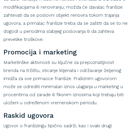
modifikacijama ili renoviranju; možda će davalac franšize
zahtevati da se poslovni objekt renovira tokom trajanja
ugovora, a primalac franšize treba da se zaštiti da se to ne
dogodi u periodima slabijeg poslovanja ili da zahteva
prevelike troškove.
Promocija
i
marketing
Marketinške
aktivnosti
su
ključne
za
prepoznatljivost
brenda
na
tržištu
,
sticanje
klijenata
i
održavanje
željenog
imidža
za
sve
primaoce
franšize
.
Frašiznim
ugovorom
može
se
odrediti
minimalan
iznos
ulaganja
u marketing u
procentima
od
zarade
ili
fiksnim
iznosima
koji
trebaju
biti
uloženi
u
odre
đenom
vremenskom
periodu
.
Raskid
ugovora
Ugovor o franšizingu tipično sadrži, kao i svaki drugi