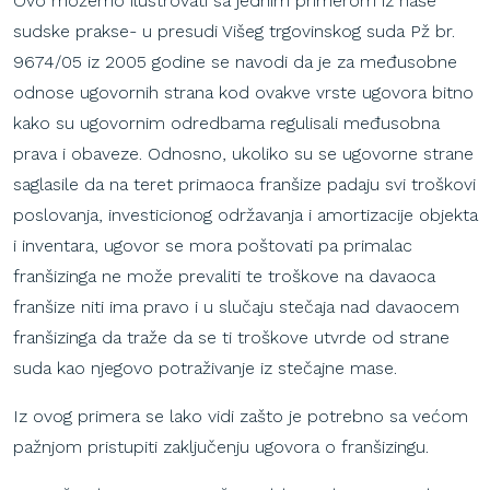
Ovo možemo ilustrovati sa jednim primerom iz naše
sudske prakse- u presudi Višeg trgovinskog suda Pž br.
9674/05 iz 2005 godine se navodi da je za međusobne
odnose ugovornih strana kod ovakve vrste ugovora bitno
kako su ugovornim odredbama regulisali međusobna
prava i obaveze. Odnosno, ukoliko su se ugovorne strane
saglasile da na teret primaoca franšize padaju svi troškovi
poslovanja, investicionog održavanja i amortizacije objekta
i inventara, ugovor se mora poštovati pa primalac
franšizinga ne može prevaliti te troškove na davaoca
franšize niti ima pravo i u slučaju stečaja nad davaocem
franšizinga da traže da se ti troškove utvrde od strane
suda kao njegovo potraživanje iz stečajne mase.
Iz ovog primera se lako vidi zašto je potrebno sa većom
pažnjom pristupiti zaključenju ugovora o franšizingu.