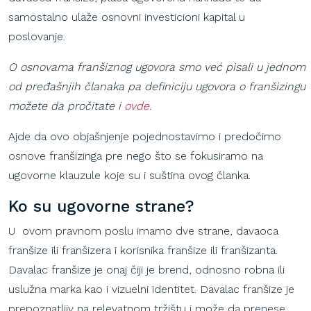
samostalno ulaže osnovni investicioni kapital u
poslovanje.
O osnovama franšiznog ugovora smo već pisali u jednom
od pređašnjih članaka pa definiciju ugovora o franšizingu
možete da pročitate i
ovde.
Ajde da ovo objašnjenje pojednostavimo i predočimo
osnove franšizinga pre nego što se fokusiramo na
ugovorne klauzule koje su i suština ovog članka.
Ko
su
ugovorne
strane
?
U ovom pravnom poslu imamo dve strane, davaoca
franšize ili franšizera i korisnika franšize ili franšizanta.
Davalac franšize je onaj čiji je brend, odnosno robna ili
uslužna marka kao i vizuelni identitet. Davalac franšize je
prepoznatljiv na relevatnom tržištu i može da prenese