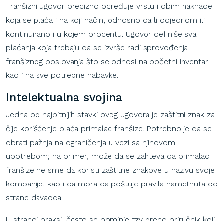
Franšizni
ugovor
precizno
određuje
vrstu
i
obim
naknade
koja
se
plaća
i
na
koji
način
,
odnosno
da li
odjednom
ili
kontinuirano
i
u
kojem
procentu
.
Ugovor
definiše
sva
plaćanja
koja
trebaju
da se
izvrše
radi
sprovođenja
fran
šiznog
poslovanja
što
se
odnosi
na
početni
inventar
kao
i
na
sve
potrebne
nabavke
.
Intelektualna
svojina
Jedna od najbitnijih stavki ovog ugovora je zaštitni znak za
čije korišćenje plaća primalac franšize. Potrebno je da se
obrati pažnja na ograničenja u vezi sa njihovom
upotrebom; na primer, može da se zahteva da primalac
franšize ne sme da koristi zaštitne znakove u nazivu svoje
kompanije, kao i da mora da poštuje pravila nametnuta od
strane davaoca.
U stranoj praksi, često se pominje tzv brend priručnik koji