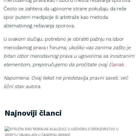
merodavnog prava kao i izboru mesta rešavanja sporova.
Često se zahteva da ugovorne strane pokušaju da reše
spor putem medijacije ili arbitraže kao metoda
alternativnog rešavanja sporova.
U svakom slučaju, potrebno je obratiti pažnju na izbor
merodavnog prava i foruma;
ukoliko vas zanima zašto je
bitan izbor merodavnog prava u ugovorima sa inostranim
elementom, preporučujemo da pročitate ovaj
članak
.
Napomena
:
Ovaj
tekst
ne
predstavlja
pravni
savet
,
već
lični
stav
autora
.
Najnoviji članci